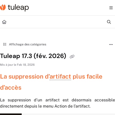
Documentation Index
Fetch the complete documentation index at:
https://help.tuleap.com/llms.txt
Use this file to discover all available pages before exploring further.
Affichage des catégories
Tuleap 17.3 (fév. 2026)
Mis à jour le
Feb 18, 2026
La suppression d’
artifact
plus facile
d’accès
La suppression d’un artifact est désormais accessible
directement depuis le menu Action de l’artifact.